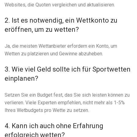
Websites, die Quoten vergleichen und aktualisieren.
2. Ist es notwendig, ein Wettkonto zu
eröffnen, um zu wetten?
Ja, die meisten Wettanbieter erfordern ein Konto, um
Wetten zu platzieren und Gewinne abzuheben.
3. Wie viel Geld sollte ich für Sportwetten
einplanen?
Setzen Sie ein Budget fest, das Sie sich leisten können zu
verlieren. Viele Experten empfehlen, nicht mehr als 1-5%
Ihres Wetbudgets pro Wette zu setzen.
4. Kann ich auch ohne Erfahrung
erfolgreich wetten?