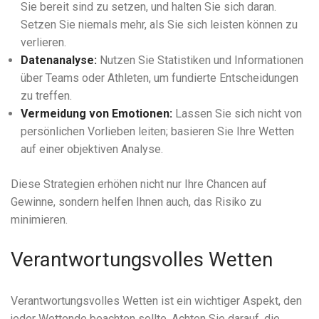
Sie bereit sind zu setzen, und halten Sie sich daran.
Setzen Sie niemals mehr, als Sie sich leisten können zu
verlieren.
Datenanalyse:
Nutzen Sie Statistiken und Informationen
über Teams oder Athleten, um fundierte Entscheidungen
zu treffen.
Vermeidung von Emotionen:
Lassen Sie sich nicht von
persönlichen Vorlieben leiten; basieren Sie Ihre Wetten
auf einer objektiven Analyse.
Diese Strategien erhöhen nicht nur Ihre Chancen auf
Gewinne, sondern helfen Ihnen auch, das Risiko zu
minimieren.
Verantwortungsvolles Wetten
Verantwortungsvolles Wetten ist ein wichtiger Aspekt, den
jeder Wettende beachten sollte. Achten Sie darauf, die