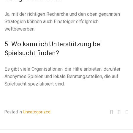
Ja, mit der richtigen Recherche und den oben genannten
Strategien können auch Einsteiger erfolgreich
wettbewerben.
5. Wo kann ich Unterstützung bei
Spielsucht finden?
Es gibt viele Organisationen, die Hilfe anbieten, darunter
Anonymes Spielen und lokale Beratungsstellen, die auf
Spielsucht spezialisiert sind.
Posted in
Uncategorized
.