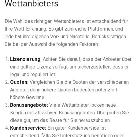
Wettanbieters
Die Wahl des richtigen Wettanbieters ist entscheidend für
Ihre Wett-Erfahrung. Es gibt zahlreiche Plattformen, und
jede hat ihre eigenen Vor- und Nachteile. Berücksichtigen
Sie bei der Auswahl die folgenden Faktoren:
Lizenzierung:
Achten Sie darauf, dass der Anbieter über
eine gültige Lizenz verfügt, um sicherzustellen, dass er
legal und reguliert ist.
Quoten:
Vergleichen Sie die Quoten der verschiedenen
Anbieter, denn höhere Quoten bedeuten potenziell
höhere Gewinne.
Bonusangebote:
Viele Wettanbieter locken neue
Kunden mit attraktiven Bonusangeboten. Überprüfen Sie
diese gut, um das Beste für Sie herauszuholen.
Kundenservice:
Ein guter Kundenservice ist
entscheidend, falls Sie Unterstützung benötigen oder