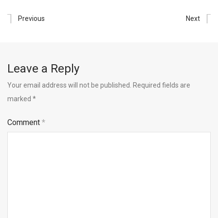
Previous
Next
Leave a Reply
Your email address will not be published.
Required fields are
marked
*
Comment
*