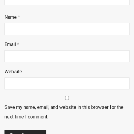
Name
*
Email
*
Website
Save my name, email, and website in this browser for the
next time I comment.