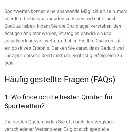
Sportwetten können eine spannende Möglichkeit sein, mehr
über Ihre Lieblingssportarten zu lernen und dabei noch
Spaß zu haben. Indem Sie die Grundlagen verstehen, den
richtigen Anbieter wählen, Strategien entwickeln und
verantwortungsvoll wetten, erhöhen Sie Ihre Chancen auf
ein positives Erlebnis. Denken Sie daran, dass Geduld und
Disziplin entscheidend sind, um langfristig erfolgreich zu
sein.
Häufig gestellte Fragen (FAQs)
1. Wo finde ich die besten Quoten für
Sportwetten?
Die besten Quoten finden Sie oft durch den Vergleich
verschiedener Wettanbieter. Es gibt auch spezielle