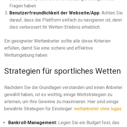
Fragen haben.
Benutzerfreundlichkeit der Webseite/App:
Achten Sie
darauf, dass die Plattform einfach zu navigieren ist, denn
dies verbessert Ihr Wetten-Erlebnis erheblich.
Ein geeigneter Wettanbieter sollte alle diese Kriterien
erfüllen, damit Sie eine sichere und effektive
Wettumgebung haben.
Strategien für sportliches Wetten
Nachdem Sie die Grundlagen verstanden und einen Anbieter
gewählt haben, ist es wichtig, einige Wettstrategien zu
erlernen, um Ihre Gewinne zu maximieren. Hier sind einige
bewährte Strategien für Einsteiger:
wettanbieter ohne lugas
Bankroll-Management:
Legen Sie ein Budget fest, das