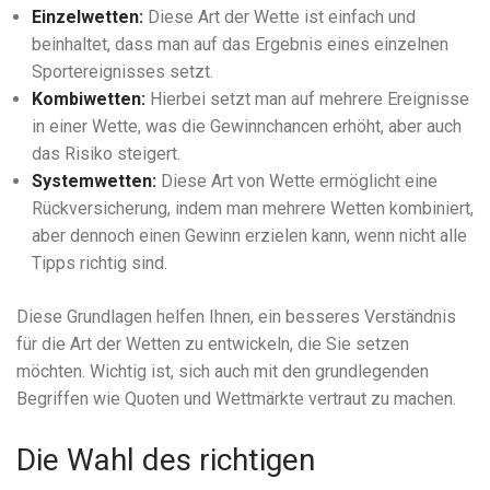
Einzelwetten:
Diese Art der Wette ist einfach und
beinhaltet, dass man auf das Ergebnis eines einzelnen
Sportereignisses setzt.
Kombiwetten:
Hierbei setzt man auf mehrere Ereignisse
in einer Wette, was die Gewinnchancen erhöht, aber auch
das Risiko steigert.
Systemwetten:
Diese Art von Wette ermöglicht eine
Rückversicherung, indem man mehrere Wetten kombiniert,
aber dennoch einen Gewinn erzielen kann, wenn nicht alle
Tipps richtig sind.
Diese Grundlagen helfen Ihnen, ein besseres Verständnis
für die Art der Wetten zu entwickeln, die Sie setzen
möchten. Wichtig ist, sich auch mit den grundlegenden
Begriffen wie Quoten und Wettmärkte vertraut zu machen.
Die Wahl des richtigen