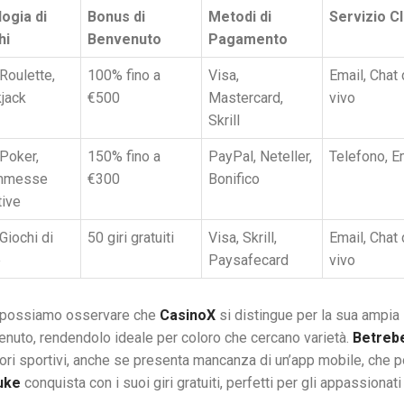
logia di
Bonus di
Metodi di
Servizio Cl
hi
Benvenuto
Pagamento
 Roulette,
100% fino a
Visa,
Email, Chat 
jack
€500
Mastercard,
vivo
Skrill
 Poker,
150% fino a
PayPal, Neteller,
Telefono, E
mmesse
€300
Bonifico
tive
 Giochi di
50 giri gratuiti
Visa, Skrill,
Email, Chat 
e
Paysafecard
vivo
, possiamo osservare che
CasinoX
si distingue per la sua ampia 
nuto, rendendolo ideale per coloro che cercano varietà.
Betreb
ri sportivi, anche se presenta mancanza di un’app mobile, che p
uke
conquista con i suoi giri gratuiti, perfetti per gli appassionati 