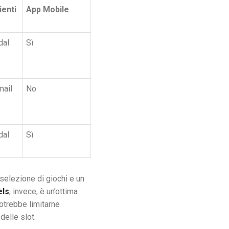
ienti
App Mobile
dal
Sì
mail
No
dal
Sì
selezione di giochi e un
els
, invece, è un’ottima
otrebbe limitarne
delle slot.