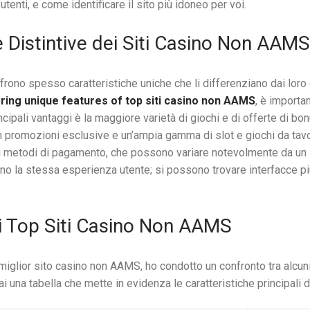
i utenti, e come identificare il sito più idoneo per voi.
e Distintive dei Siti Casino Non AAMS
frono spesso caratteristiche uniche che li differenziano dai loro
ring unique features of top siti casino non AAMS
, è importa
ncipali vantaggi è la maggiore varietà di giochi e di offerte di bonu
con promozioni esclusive e un’ampia gamma di slot e giochi da tavo
i metodi di pagamento, che possono variare notevolmente da un sito
rono la stessa esperienza utente; si possono trovare interfacce 
 i Top Siti Casino Non AAMS
l miglior sito casino non AAMS, ho condotto un confronto tra alcuni
ai una tabella che mette in evidenza le caratteristiche principali d