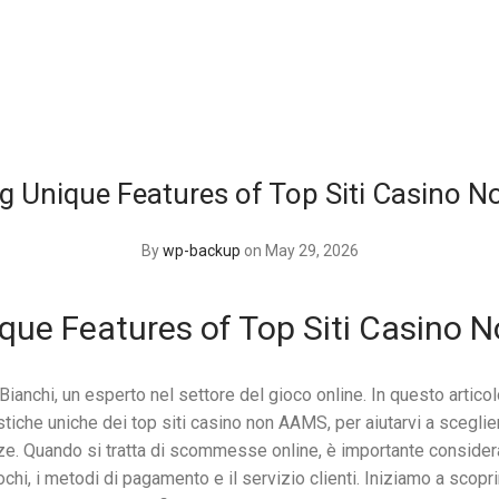
ng Unique Features of Top Siti Casino 
By
wp-backup
on May 29, 2026
ique Features of Top Siti Casino
Bianchi, un esperto nel settore del gioco online. In questo artico
ristiche uniche dei top siti casino non AAMS, per aiutarvi a sceglie
ze. Quando si tratta di scommesse online, è importante consider
iochi, i metodi di pagamento e il servizio clienti. Iniziamo a scopr