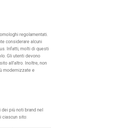
 omologhi regolamentati.
nte considerare alcuni
s. Infatti, molti di questi
lo. Gli utenti devono
 all’altro. Inoltre, non
più modernizzate e
 dei più noti brand nel
i ciascun sito: