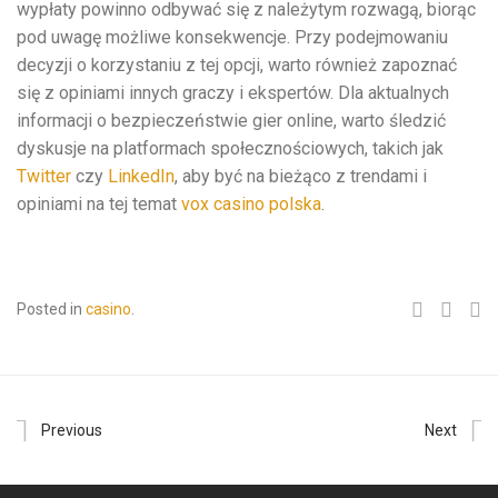
wypłaty powinno odbywać się z należytym rozwagą, biorąc
pod uwagę możliwe konsekwencje. Przy podejmowaniu
decyzji o korzystaniu z tej opcji, warto również zapoznać
się z opiniami innych graczy i ekspertów. Dla aktualnych
informacji o bezpieczeństwie gier online, warto śledzić
dyskusje na platformach społecznościowych, takich jak
Twitter
czy
LinkedIn
, aby być na bieżąco z trendami i
opiniami na tej temat
vox casino polska
.
Posted in
casino
.
Previous
Next